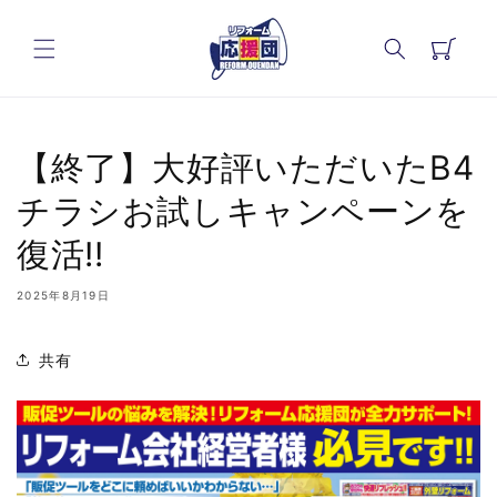
コンテ
カ
ンツに
進む
ー
ト
【終了】大好評いただいたB4
チラシお試しキャンペーンを
復活!!
2025年8月19日
共有