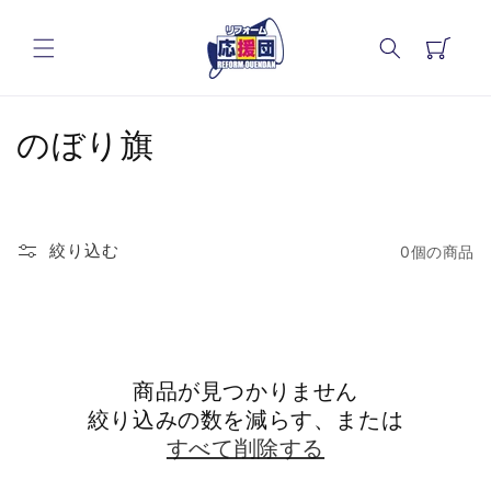
コンテ
カ
ンツに
進む
ー
ト
コ
のぼり旗
レ
ク
絞り込む
0個の商品
シ
ョ
ン
商品が見つかりません
:
絞り込みの数を減らす、または
すべて削除する