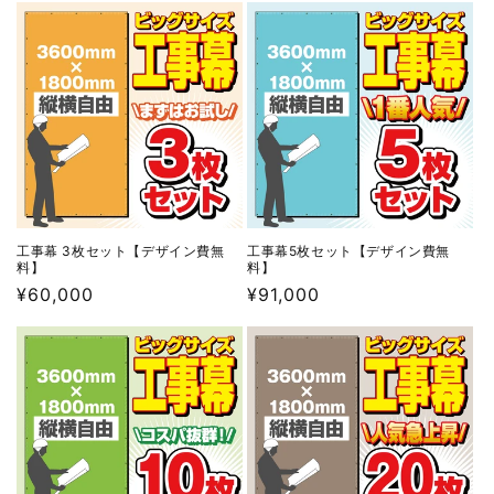
ト
ト
【デ
【デ
ザ
ザ
イ
イ
ン
ン
費
費
無
無
料】
料】
の
の
数
数
工事幕 3枚セット【デザイン費無
工事幕5枚セット【デザイン費無
料】
料】
量
量
通
¥60,000
通
¥91,000
を
を
常
常
減
増
価
価
ら
や
格
格
す
す