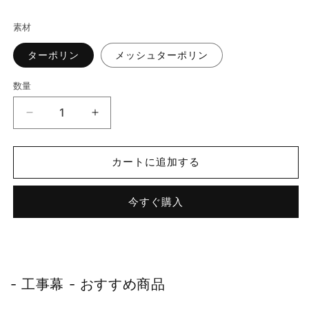
素材
ターポリン
メッシュターポリン
数量
ミ
ミ
ニ
ニ
サ
サ
カートに追加する
イ
イ
ズ
ズ
今すぐ購入
工
工
事
事
幕
幕
100
100
枚
枚
- 工事幕 - おすすめ商品
セ
セ
ッ
ッ