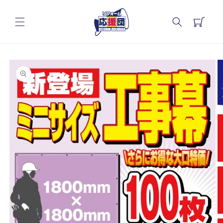
コンテ
カ
ンツに
進む
ー
ト
商品情
報にス
キップ