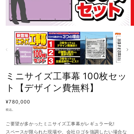
モ
ー
ダ
ル
で
メ
デ
ィ
ア
ミニサイズ工事幕 100枚セッ
(1)
(2
を
ト【デザイン費無料】
開
く
通
¥780,000
常
税込。
価
格
ご要望が多かったミニサイズ工事幕がレギュラー化!
スペースが限られた現場や、会社ロゴを強調したい場合な