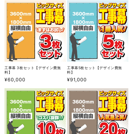
ト
ト
【デ
【デ
ザ
ザ
イ
イ
ン
ン
費
費
無
無
料】
料】
の
の
数
数
工事幕 3枚セット【デザイン費無
工事幕5枚セット【デザイン費無
料】
料】
量
量
通
¥60,000
通
¥91,000
を
を
常
常
減
増
価
価
ら
や
格
格
す
す