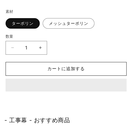
素材
ターポリン
メッシュターポリン
数量
ミ
ミ
ニ
ニ
サ
サ
カートに追加する
イ
イ
ズ
ズ
工
工
事
事
幕
幕
50
50
枚
枚
- 工事幕 - おすすめ商品
セ
セ
ッ
ッ