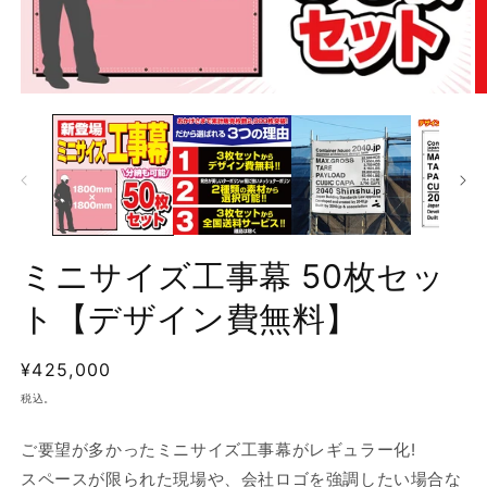
モ
ー
ダ
ル
で
メ
デ
ィ
ア
ミニサイズ工事幕 50枚セッ
(1)
(2
を
ト【デザイン費無料】
開
く
通
¥425,000
常
税込。
価
格
ご要望が多かったミニサイズ工事幕がレギュラー化!
スペースが限られた現場や、会社ロゴを強調したい場合な