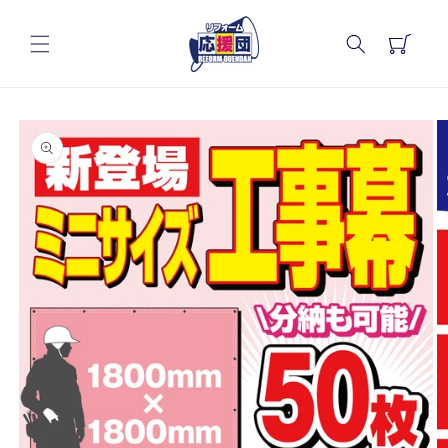
コンテ
カ
ンツに
進む
ー
ト
商品情
報にス
キップ