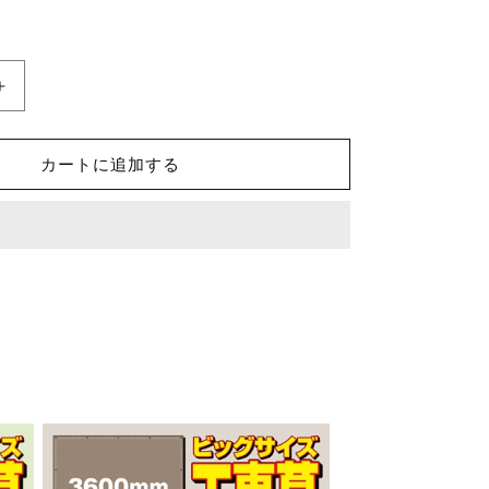
仮
設
ト
カートに追加する
イ
レ
カ
バ
ー
5
セ
ッ
ト
【デ
ザ
イ
ン