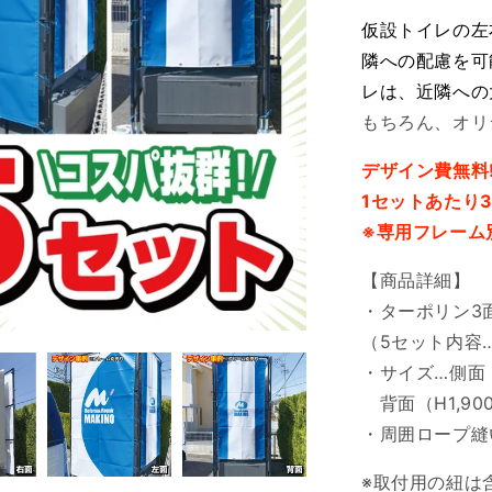
仮設トイレの左
隣への配慮を可
レは、近隣への
もちろん、オリ
デザイン費無料!
1セットあたり3
※専用フレーム
【商品詳細】
・ターポリン3
（5セット内容…
・サイズ…側面（H
背面（H1,90
・周囲ロープ縫
※取付用の紐は