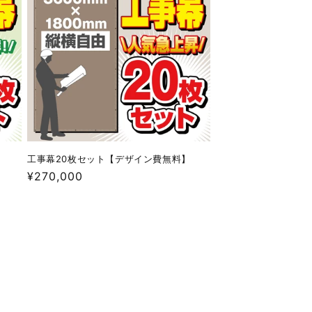
費
無
料】
の
数
量
を
増
や
】
工事幕20枚セット【デザイン費無料】
す
通
¥270,000
常
価
格