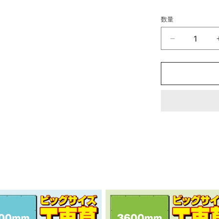
数量
仮
設
ト
イ
レ
カ
バ
ー
5
セ
ッ
ト
【デ
ザ
イ
ン