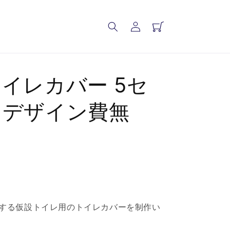
ロ
カ
グ
ー
イ
ト
ン
イレカバー 5セ
【デザイン費無
する仮設トイレ用のトイレカバーを制作い