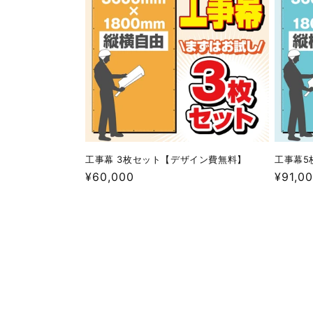
工事幕 3枚セット【デザイン費無料】
工事幕5
通
¥60,000
通
¥91,0
常
常
価
価
格
格