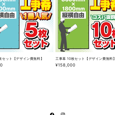
費
無
料】
の
数
量
を
減
ら
枚セット【デザイン費無料】
工事幕 10枚セット【デザイン費無料
す
00
通
¥158,000
常
価
格