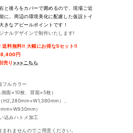
右と後ろをカバーで囲めるので、現場ご近
能に。周辺の環境美化に配慮した仮設トイ
大きなアピールポイントです！
ジナルデザインで制作いたします!
 送料無料!! 大幅にお得な5セット!!
8,400円
別売り
>>>こちら
面フルカラー
側面×10枚、背面×5枚）
2,280mm×W1,380mm）、
0mm×W930mm）
い込みハトメ加工
含まれませんのでご用意ください。