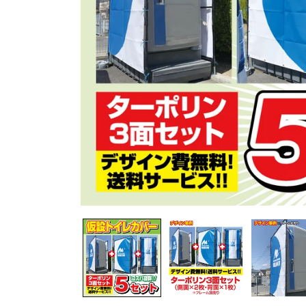
モ
ー
ダ
ル
で
メ
デ
ィ