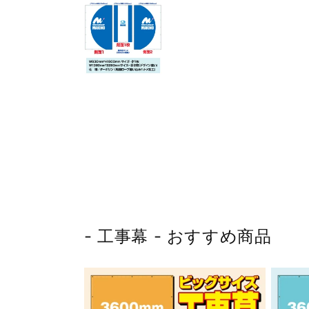
ア
(1)
を
開
く
- 工事幕 - おすすめ商品