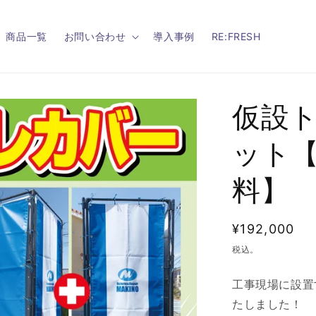
商品一覧
お問い合わせ
導入事例
RE:FRESH
仮設ト
ット
料】
通
¥192,000
常
税込。
価
工事現場に設置
格
たしました！