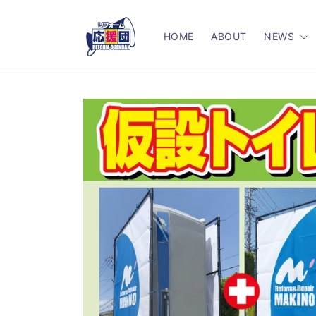
コンテ
ンツに
進む
HOME
ABOUT
NEWS
商品情
報にス
キップ